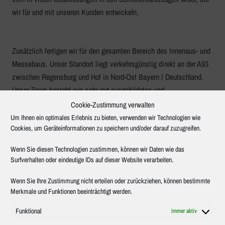
wir für und mit unseren Kunden entwickeln.
Zusätzlich fertigen wir für den gesamten Bereich des Innenaus- und
Messebaus. Unser Standort liegt verkehrsgünstig direkt an der A93
zwischen Regensburg und Hof in Nord-Ost Bayern / Deutschland.
Unser Team besteht aus sehr gut ausgebildeten und
hochmotivierten Mitarbeitern (Facharbeiter, Meister, Techniker,
Cookie-Zustimmung verwalten
Ingenieure und Kaufleute verschiedener Fachbereiche).
Um Ihnen ein optimales Erlebnis zu bieten, verwenden wir Technologien wie
Cookies, um Geräteinformationen zu speichern und/oder darauf zuzugreifen.
Wir besitzen modernste Produktionsstätten und
Maschinenausstattung mit einem hohen Anteil an
CNC-gesteuerten
Wenn Sie diesen Technologien zustimmen, können wir Daten wie das
Bearbeitungszentren
und beherrschen verschiedenste
Surfverhalten oder eindeutige IDs auf dieser Website verarbeiten.
Produktionstechnologien der Holz-, Kunststoff- und
Metallverarbeitung.
Wenn Sie Ihre Zustimmung nicht erteilen oder zurückziehen, können bestimmte
Merkmale und Funktionen beeinträchtigt werden.
Funktional
Immer aktiv
Unser zertifiziertes
Qualitätsmanagementsystem nach DIN EN ISO