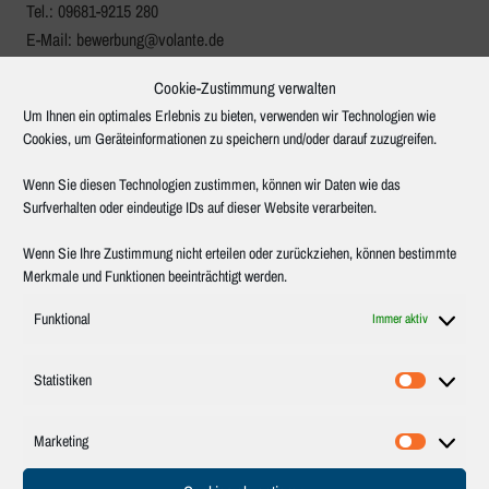
Tel.: 09681-9215 280
E-Mail: bewerbung@volante.de
Volante GmbH & Co. KG
Cookie-Zustimmung verwalten
Färberstraße 2
Um Ihnen ein optimales Erlebnis zu bieten, verwenden wir Technologien wie
Cookies, um Geräteinformationen zu speichern und/oder darauf zuzugreifen.
92670 Windischeschenbach
KONTAKTIEREN SIE UNS
Wenn Sie diesen Technologien zustimmen, können wir Daten wie das
Surfverhalten oder eindeutige IDs auf dieser Website verarbeiten.
Wenn Sie Ihre Zustimmung nicht erteilen oder zurückziehen, können bestimmte
Merkmale und Funktionen beeinträchtigt werden.
Funktional
Immer aktiv
Statistiken
Statistik
Marketing
Marketin