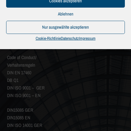
Cookies akzeptieren
Ablehnen
Nur ausgewählte akzeptieren
Views:
17.110
Cookie-Richtlinie
Datenschutz
Impressum
DOKUMENTENBEREICH
Code of Conduct/
Verhaltensregeln
DIN EN 17460
DB Q1
DIN ISO 9001 – GER
DIN ISO 9001 – EN
DIN15085 GER
DIN15085 EN
DIN ISO 14001 GER