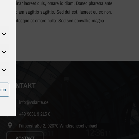
ctum pulvinar laoreet quis, ornare id diam. Donec pharetra ante
nibh eu diam sagittis sagittis. Sed dui est, laoreet eu ex non,
os. Pellentesque et ornare nulla. Sed sed convallis magna.
tatistiken
Marketing
KONTAKT
eren
info@volante.de
+49 9681 9 215 0
Färberstraße 2, 92670 Windischeschenbach
KONTAKT