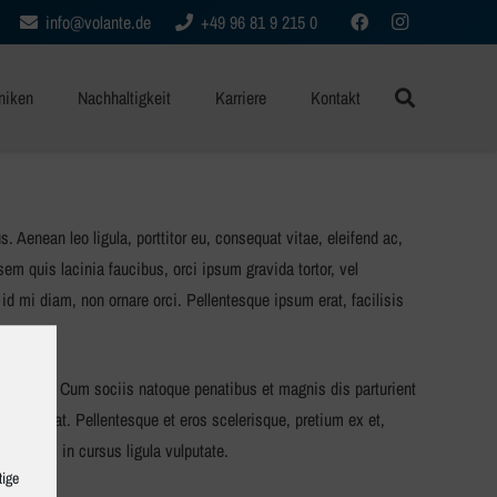
info@volante.de
+49 96 81 9 215 0
niken
Nachhaltigkeit
Karriere
Kontakt
 Aenean leo ligula, porttitor eu, consequat vitae, eleifend ac,
sem quis lacinia faucibus, orci ipsum gravida tortor, vel
id mi diam, non ornare orci. Pellentesque ipsum erat, facilisis
unt metus. Cum sociis natoque penatibus et magnis dis parturient
 vel erat. Pellentesque et eros scelerisque, pretium ex et,
x luctus, in cursus ligula vulputate.
tige