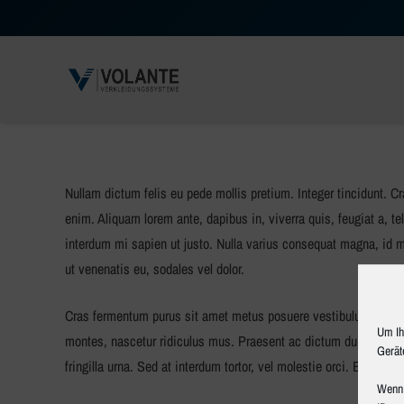
Nullam dictum felis eu pede mollis pretium. Integer tincidunt. C
enim. Aliquam lorem ante, dapibus in, viverra quis, feugiat a, te
interdum mi sapien ut justo. Nulla varius consequat magna, id mo
ut venenatis eu, sodales vel dolor.
Cras fermentum purus sit amet metus posuere vestibulum. Cras ip
Um Ih
montes, nascetur ridiculus mus. Praesent ac dictum dui, eget im
Gerät
fringilla urna. Sed at interdum tortor, vel molestie orci. Etiam pl
Wenn 