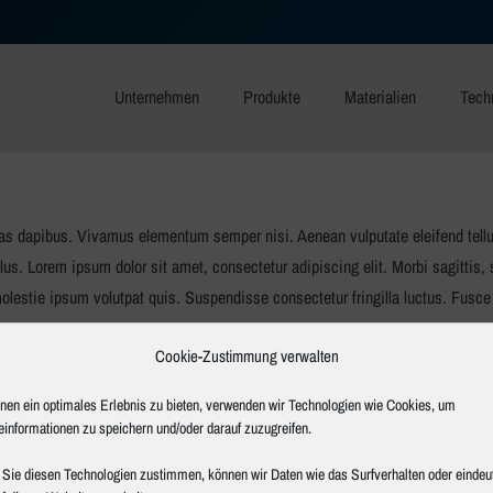
Unternehmen
Produkte
Materialien
Tech
ras dapibus. Vivamus elementum semper nisi. Aenean vulputate eleifend tellus.
llus. Lorem ipsum dolor sit amet, consectetur adipiscing elit. Morbi sagittis, 
lestie ipsum volutpat quis. Suspendisse consectetur fringilla luctus. Fusce 
Cookie-Zustimmung verwalten
sum libero, lacinia id nibh nec, vehicula facilisis tortor. Etiam sed tincid
nen ein optimales Erlebnis zu bieten, verwenden wir Technologien wie Cookies, um
perdiet lacus. Suspendisse varius sapien sed justo ullamcorper dignissim nec
einformationen zu speichern und/oder darauf zuzugreifen.
acerat tortor id odio ornare, vitae vulputate leo egestas. Donec tempus leo et e
Sie diesen Technologien zustimmen, können wir Daten wie das Surfverhalten oder eindeu