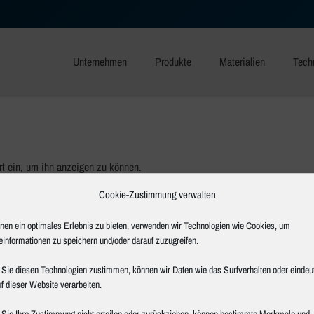
Unternehmen
Produkte
Materialien
Tech
rt ein, um ihn anzeigen zu können.
Cookie-Zustimmung verwalten
nen ein optimales Erlebnis zu bieten, verwenden wir Technologien wie Cookies, um
einformationen zu speichern und/oder darauf zuzugreifen.
Sie diesen Technologien zustimmen, können wir Daten wie das Surfverhalten oder eindeu
f dieser Website verarbeiten.
Sie Ihre Zustimmung nicht erteilen oder zurückziehen, können bestimmte Merkmale und