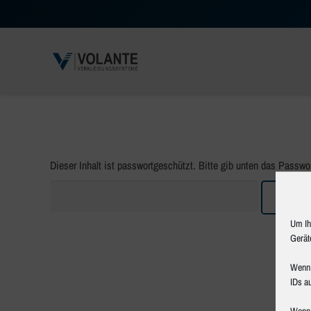
Dieser Inhalt ist passwortgeschützt. Bitte gib unten das Passwo
Um Ih
Gerät
Wenn 
IDs au
Wenn 