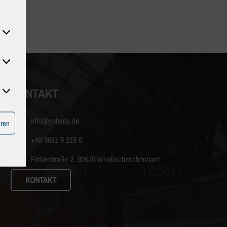
tatistiken
KONTAKT
Marketing
info@volante.de
eren
+49 9681 9 215 0
Färberstraße 2, 92670 Windischeschenbach
KONTAKT