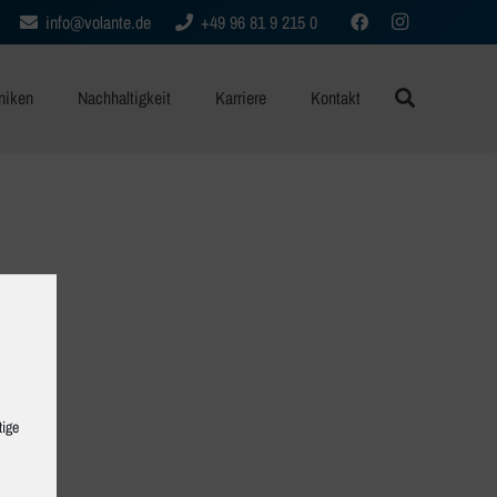
info@volante.de
+49 96 81 9 215 0
niken
Nachhaltigkeit
Karriere
Kontakt
tige