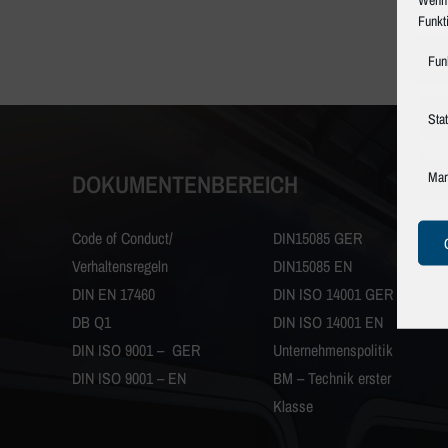
Funkt
Fun
Stat
Mar
DOKUMENTENBEREICH
Code of Conduct/
DIN15085 GER
Verhaltensregeln
DIN15085 EN
DIN EN 17460
DIN ISO 14001 GER
DB Q1
DIN ISO 14001 EN
DIN ISO 9001 – GER
Unternehmenspolitik
DIN ISO 9001 – EN
BM – Technik erster
Klasse