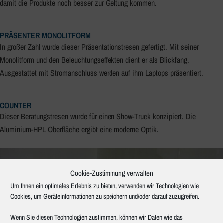
damit die Produkte noch besser zur Geltung kommen.
PRÄSENTER MONOLITFORM
In großer Zahl wurde dieser Präsentationstresen gefertigt. Mit seiner
Monolitform und den Beleuchtungseffekten dient er als Blickfang.
Ausgestattet mit Stromanschluss werden auf ihm Laptops präsentiert.
COUNTER
Dieser Beratungstresen wurde für einen Show-Truck konzipiert. Die
Aluminium-HPL Oberfläche ergibt eine moderne Optik.
Cookie-Zustimmung verwalten
Um Ihnen ein optimales Erlebnis zu bieten, verwenden wir Technologien wie
Cookies, um Geräteinformationen zu speichern und/oder darauf zuzugreifen.
Wenn Sie diesen Technologien zustimmen, können wir Daten wie das