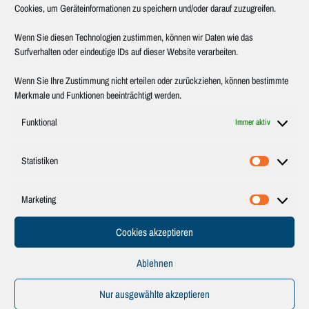
Cookies, um Geräteinformationen zu speichern und/oder darauf zuzugreifen.
HANDBREMSSCHRANK
Wenn Sie diesen Technologien zustimmen, können wir Daten wie das
Surfverhalten oder eindeutige IDs auf dieser Website verarbeiten.
Zur Verkleidung des Handbremsrades wurde hier ein kompakter Schrank
entwickelt. Alle Ecken wurden mit großen Radien in Postformingtechnik
Wenn Sie Ihre Zustimmung nicht erteilen oder zurückziehen, können bestimmte
ausgestattet. Die Türen sind mit Edelstahl – Stangenscharnieren
Merkmale und Funktionen beeinträchtigt werden.
angeschlagen und mit Schnappschlössern verriegelt.
Funktional
Immer aktiv
GADEROBENSCHRANK SCHLAFWAGEN
Statistiken
Dieser Schrank wurde für das Refurbishment des italienischen
Statistik
Schlafwagens hergestellt. Neben einer Gaderobe enthält er eine
Schuhfachklappe, ein Waschbecken und einen beleuchteten Spiegel.
Marketing
Marketin
Cookies akzeptieren
GARDEROBENSCHRANK
Dieser Schrank wird im ICE3 eingebaut. Die Oberfläche ist komplett mit
Ablehnen
Strukturlack beschichtet.
Nur ausgewählte akzeptieren